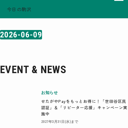
今日の駒沢
ホーム
日付検索結果: 2026-06-09
TODAY - 2026.08.07
駒沢この頃
2026-06-09
特集一覧
COMOREVI Smiles
EVENT & NEWS
COMOREVI MAP
EVENT & NEWS
KOMAZAWA Park Quarter
08
前月
2026
次月
お知らせ
SUN
MON
TUE
WED
THU
FRI
SAT
せたがやPayをもっとお得に！「世田谷区民
26
27
28
29
30
31
1
認証」＆「リピーター応援」キャンペーン実
2
3
4
5
6
7
8
9
10
11
12
13
14
15
施中
16
17
18
19
20
21
22
23
24
25
26
27
28
29
2027年3月31日(水)まで
30
31
1
2
3
4
5