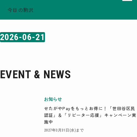
今日の駒沢
ホーム
日付検索結果: 2026-06-21
TODAY - 2026.08.08
駒沢この頃
2026-06-21
特集一覧
COMOREVI Smiles
EVENT & NEWS
COMOREVI MAP
EVENT & NEWS
KOMAZAWA Park Quarter
08
前月
2026
次月
お知らせ
SUN
MON
TUE
WED
THU
FRI
SAT
せたがやPayをもっとお得に！「世田谷区民
26
27
28
29
30
31
1
認証」＆「リピーター応援」キャンペーン実
2
3
4
5
6
7
8
9
10
11
12
13
14
15
施中
16
17
18
19
20
21
22
23
24
25
26
27
28
29
2027年3月31日(水)まで
30
31
1
2
3
4
5