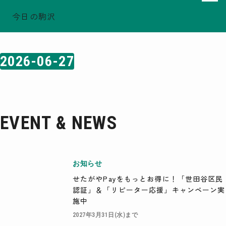
今日の駒沢
ホーム
日付検索結果: 2026-06-27
TODAY - 2026.08.08
駒沢この頃
2026-06-27
特集一覧
COMOREVI Smiles
EVENT & NEWS
COMOREVI MAP
EVENT & NEWS
KOMAZAWA Park Quarter
08
前月
2026
次月
お知らせ
SUN
MON
TUE
WED
THU
FRI
SAT
せたがやPayをもっとお得に！「世田谷区民
26
27
28
29
30
31
1
認証」＆「リピーター応援」キャンペーン実
2
3
4
5
6
7
8
9
10
11
12
13
14
15
施中
16
17
18
19
20
21
22
23
24
25
26
27
28
29
2027年3月31日(水)まで
30
31
1
2
3
4
5