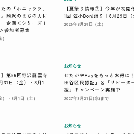
なたの「ホニャララ」
【夏祭り情報⑦】今年が初開
い。駒沢のまちの人に
1回 弦小Bon!踊り｜8月29日
ー企画＜シリーズ I
2026年8月29日（土）
ラ＞参加者募集
（金）
お知らせ
】第56回野沢龍雲寺
せたがやPayをもっとお得に
月31日（金）・8月1
田谷区民認証」＆「リピータ
援」キャンペーン実施中
（金）・8月1日（土）
2027年3月31日(水)まで
お知らせ