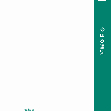
今日の駒沢
08
前月
次月
2026
SUN
MON
TUE
WED
THU
FRI
SAT
26
27
28
29
30
31
1
2
3
4
5
6
7
8
9
10
11
12
13
14
15
16
17
18
19
20
21
22
23
24
25
26
27
28
29
30
31
1
2
3
4
5
検索
お祭り