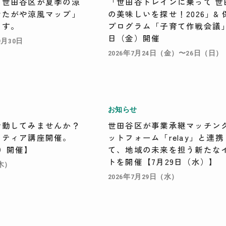
 世田谷区が夏季の涼
「世田谷トレインに乗って 世
せたがや涼風マップ」
の美味しいを探せ！2026」& 
ます。
プログラム「子育て作戦会議」
日（金）開催
9月30日
2026年7月24日（金）〜26日（日）
お知らせ
活動してみませんか？
世田谷区が事業承継マッチン
ンティア講座開催。
ットフォーム「relay」と連携
木）開催】
て、地域の未来を担う新たな
トを開催【7月29日（水）】
（木）
2026年7月29日（水）