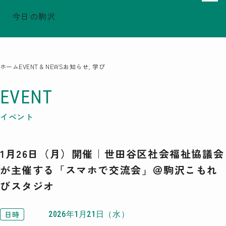
今日の駒沢
でシェア
でシェア
でシェア
TODAY - 2026.08.09
駒沢この頃
特集一覧
ホーム
EVENT & NEWS
お知らせ, 学び
COMOREVI Smiles
EVENT & NEWS
EVENT
COMOREVI MAP
イベント
KOMAZAWA Park Quarter
1月26日（月）開催｜世田谷区社会福祉協議会
08
前月
2026
次月
が主催する「スマホで交流会」＠駒沢こもれ
SUN
MON
TUE
WED
THU
FRI
SAT
びスタジオ
26
27
28
29
30
31
1
2
3
4
5
6
7
8
9
10
11
12
13
14
15
16
17
18
19
20
21
22
23
24
25
26
27
28
29
日時
2026年1月21日（水）
30
31
1
2
3
4
5