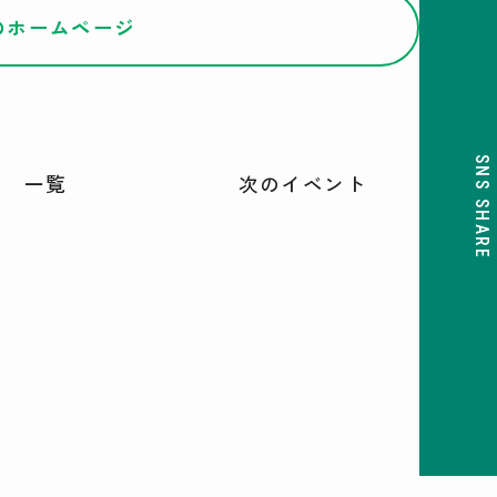
iaのホームページ
SNS SHARE
一覧
次のイベント
COMOREVI Smiles
COMOREVI MAP
EVENT & NEWS
KOMAZAWA Park Quarter