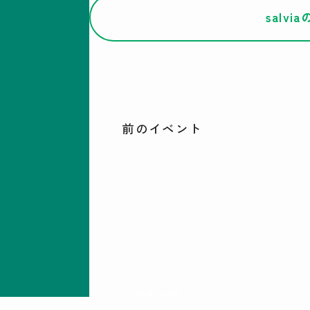
salv
前のイベント
駒沢この頃
特集一覧