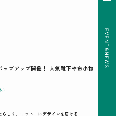
EVENT&NEWS
08
前月
次月
2026
SUN
MON
TUE
WED
THU
FRI
SAT
26
27
28
29
30
31
1
2
3
4
5
6
7
8
9
10
11
12
13
14
15
16
17
18
19
20
21
22
 のポップアップ開催！ 人気靴下や布小物
23
24
25
26
27
28
29
30
31
1
2
3
4
5
（木）
検索
たらしく」モットーにデザインを届ける