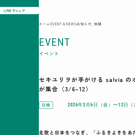
LINE
でシェア
08
ホーム
EVENT & NEWS
お知らせ, 体験
EVENT
駒沢この頃
特集一覧
イベント
COMOREVI Smiles
EVENT & NEWS
COMOREVI MAP
セキユリヲが手がける salvia
KOMAZAWA Park Quarter
が集合〈3/6–12〉
日時
2026年3月6日（金）〜12日
北欧と日本をつなぎ、「ふるきよきをあ