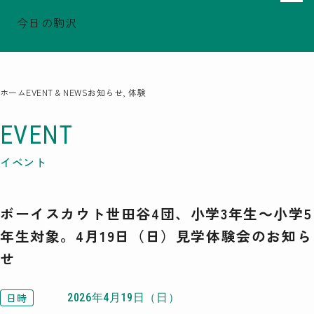
今日の駒沢
でシェア
でシェア
でシェア
TODAY - 2026.08.07
駒沢この頃
特集一覧
ホーム
EVENT & NEWS
お知らせ, 体験
COMOREVI Smiles
EVENT & NEWS
EVENT
COMOREVI MAP
イベント
KOMAZAWA Park Quarter
ボーイスカウト世田谷4団、小学3年生～小学5
08
前月
2026
次月
年生対象。4月19日（日）見学体験会のお知ら
SUN
MON
TUE
WED
THU
FRI
SAT
せ
26
27
28
29
30
31
1
2
3
4
5
6
7
8
9
10
11
12
13
14
15
16
17
18
19
20
21
22
23
24
25
26
27
28
29
日時
2026年4月19日（日）
30
31
1
2
3
4
5