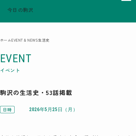
今日の駒沢
でシェア
でシェア
でシェア
TODAY - 2026.08.11
駒沢この頃
特集一覧
ホーム
EVENT & NEWS
生活史
COMOREVI Smiles
EVENT & NEWS
EVENT
COMOREVI MAP
イベント
KOMAZAWA Park Quarter
駒沢の生活史・53話掲載
08
前月
2026
次月
SUN
MON
TUE
WED
THU
FRI
SAT
日時
2026年5月25日（月）
26
27
28
29
30
31
1
2
3
4
5
6
7
8
9
10
11
12
13
14
15
16
17
18
19
20
21
22
23
24
25
26
27
28
29
30
31
1
2
3
4
5