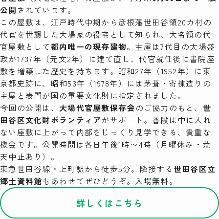
公開
されています。
この屋敷は、江戸時代中期から彦根藩世田谷領20カ村の
代官を世襲した大場家の役宅として知られ、大名領の代
官屋敷として
都内唯一の現存建物
。主屋は7代目の大場盛
政が1737年（元文2年）に建て直し、代官就任後に書院座
敷を増築した歴史を持ちます。昭和27年（1952年）に東
京都史跡に、昭和53年（1978年）には茅葺・寄棟造りの
主屋と表門が国の重要文化財に指定されました。
今回の公開は、
大場代官屋敷保存会
のご協力のもと、
世
田谷区文化財ボランティア
がサポート。普段は中に入れ
ない座敷に上がって内部をじっくり見学できる、貴重な
機会です。公開時間は各日午後1時〜4時（月曜休み・荒
天中止あり）。
東急世田谷線・上町駅から徒歩5分。隣接する
世田谷区立
郷土資料館
もあわせてぜひどうぞ。入場無料。
詳しくはこちら