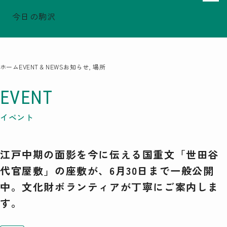
今日の駒沢
でシェア
でシェア
でシェア
TODAY - 2026.08.08
駒沢この頃
特集一覧
ホーム
EVENT & NEWS
お知らせ, 場所
COMOREVI Smiles
EVENT & NEWS
EVENT
COMOREVI MAP
イベント
KOMAZAWA Park Quarter
江戸中期の面影を今に伝える国重文「世田谷
08
前月
2026
次月
代官屋敷」の座敷が、6月30日まで一般公開
SUN
MON
TUE
WED
THU
FRI
SAT
中。文化財ボランティアが丁寧にご案内しま
26
27
28
29
30
31
1
2
3
4
5
6
7
8
す。
9
10
11
12
13
14
15
16
17
18
19
20
21
22
23
24
25
26
27
28
29
30
31
1
2
3
4
5