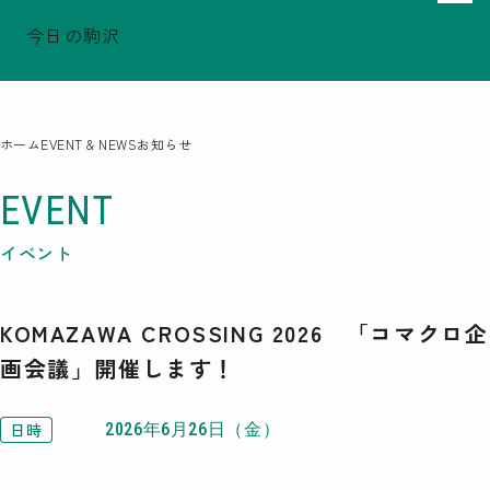
今日の駒沢
でシェア
でシェア
でシェア
TODAY - 2026.08.07
駒沢この頃
特集一覧
ホーム
EVENT & NEWS
お知らせ
COMOREVI Smiles
EVENT & NEWS
EVENT
COMOREVI MAP
イベント
KOMAZAWA Park Quarter
KOMAZAWA CROSSING 2026 「コマクロ企
08
前月
2026
次月
画会議」開催します！
SUN
MON
TUE
WED
THU
FRI
SAT
26
27
28
29
30
31
1
2
3
4
5
6
7
8
日時
2026年6月26日（金）
9
10
11
12
13
14
15
16
17
18
19
20
21
22
23
24
25
26
27
28
29
30
31
1
2
3
4
5