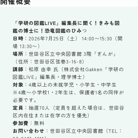
開催概要
「学研の図鑑LIVE」編集長に聞く！きみも図
鑑の博士に！恐竜図鑑のひみ
つ
日時
：2026年7月25日（土） 14:00〜15:30（開
場 13:30〜）
場所
：世田谷区立中央図書館 3階「ぎんが」
（住所：世田谷区弦巻3-16-8）
講師
：松原 由幸 氏（株式会社Gakken「学研の
図鑑LIVE」編集長・理学博士）
対象
：4歳以上の未就学児・小学生・中学生
※4歳〜小学校1・2年生は、保護者1名の同伴が
必要です。
定員
：抽選70人（定員を超えた場合は、世田谷
区内在住または在学の方を優先）
参加費
：無料
お問い合わせ
：世田谷区立中央図書館（TEL：