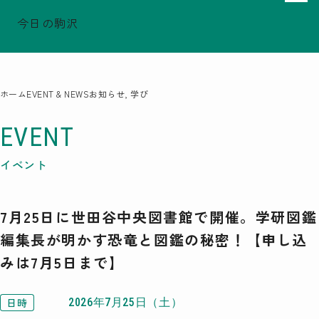
今日の駒沢
でシェア
でシェア
でシェア
TODAY - 2026.08.07
駒沢この頃
特集一覧
ホーム
EVENT & NEWS
お知らせ, 学び
COMOREVI Smiles
EVENT & NEWS
EVENT
COMOREVI MAP
イベント
KOMAZAWA Park Quarter
7月25日に世田谷中央図書館で開催。学研図鑑
08
前月
2026
次月
編集長が明かす恐竜と図鑑の秘密！【申し込
SUN
MON
TUE
WED
THU
FRI
SAT
みは7月5日まで】
26
27
28
29
30
31
1
2
3
4
5
6
7
8
9
10
11
12
13
14
15
16
17
18
19
20
21
22
23
24
25
26
27
28
29
日時
2026年7月25日（土）
30
31
1
2
3
4
5