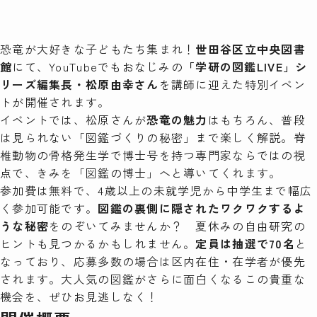
検索
恐竜が大好きな子どもたち集まれ！
世田谷区立中央図書
館
にて、YouTubeでもおなじみの
「学研の図鑑LIVE」シ
リーズ編集長・松原由幸さん
を講師に迎えた特別イベン
トが開催されます。
イベントでは、松原さんが
恐竜の魅力
はもちろん、普段
は見られない「図鑑づくりの秘密」まで楽しく解説。脊
椎動物の骨格発生学で博士号を持つ専門家ならではの視
点で、きみを「図鑑の博士」へと導いてくれます。
参加費は無料で、4歳以上の未就学児から中学生まで幅広
く参加可能です。
図鑑の裏側に隠されたワクワクするよ
うな秘密
をのぞいてみませんか？ 夏休みの自由研究の
ヒントも見つかるかもしれません。
定員は抽選で70名
と
なっており、応募多数の場合は区内在住・在学者が優先
されます。大人気の図鑑がさらに面白くなるこの貴重な
機会を、ぜひお見逃しなく！