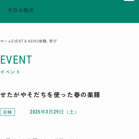
今日の駒沢
でシェア
でシェア
でシェア
TODAY - 2026.08.07
駒沢この頃
特集一覧
ホーム
EVENT & NEWS
体験, 学び
COMOREVI Smiles
EVENT & NEWS
EVENT
COMOREVI MAP
イベント
KOMAZAWA Park Quarter
せたがやそだちを使った春の薬膳
08
前月
2026
次月
SUN
MON
TUE
WED
THU
FRI
SAT
日時
2025年3月29日（土）
26
27
28
29
30
31
1
2
3
4
5
6
7
8
9
10
11
12
13
14
15
16
17
18
19
20
21
22
23
24
25
26
27
28
29
30
31
1
2
3
4
5