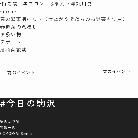
•持ち物：エプロン・ふきん・筆記用具
•menu•
春の彩薬膳いなり（せたがやそだちのお野菜を使用）
春野菜の煮浸し
お吸い物
デザート
薄荷菊花茶
次のイベント
前のイベント
#今日の駒沢
駒沢この頃
特集一覧
COMOREVI Smiles