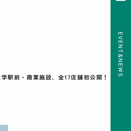
EVENT&NEWS
08
前月
次月
2026
SUN
MON
TUE
WED
THU
FRI
SAT
26
27
28
29
30
31
1
2
3
4
5
6
7
8
9
10
11
12
13
14
15
16
17
18
19
20
21
22
学駅前・商業施設、全17店舗初公開！
23
24
25
26
27
28
29
30
31
1
2
3
4
5
検索