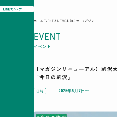
LINE
でシェア
08
ホーム
EVENT & NEWS
お知らせ, マガジン
EVENT
駒沢この頃
特集一覧
イベント
COMOREVI Smiles
EVENT & NEWS
COMOREVI MAP
【マガジンリニューアル】駒沢大
KOMAZAWA Park Quarter
「今日の駒沢」
日時
2025年5月7日〜