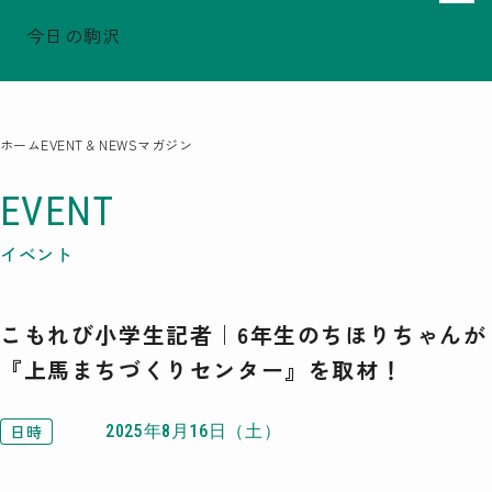
今日の駒沢
でシェア
でシェア
でシェア
TODAY - 2026.08.08
駒沢この頃
特集一覧
ホーム
EVENT & NEWS
マガジン
COMOREVI Smiles
EVENT & NEWS
EVENT
COMOREVI MAP
イベント
KOMAZAWA Park Quarter
こもれび小学生記者｜6年生のちほりちゃんが
08
前月
2026
次月
『上馬まちづくりセンター』を取材！
SUN
MON
TUE
WED
THU
FRI
SAT
26
27
28
29
30
31
1
2
3
4
5
6
7
8
日時
2025年8月16日（土）
9
10
11
12
13
14
15
16
17
18
19
20
21
22
23
24
25
26
27
28
29
30
31
1
2
3
4
5