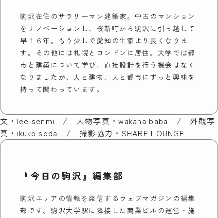
駒沢在住のサラリーマン建築家。中古のマンション
をリノベーションし、桜新町から駒沢に引っ越して
早１６年。もう少しで愛知の生家より長くなりま
す。その他には札幌とロンドンに居住。大学では都
市と建築について学び、直接設計を行う機会はなく
なりましたが、人と建物、人と都市にずっと興味を
持って関わっています。
文・lee senmi / 人物写真・wakana baba / 外観写
真・ikuko soda / 撮影協力・SHARE LOUNGE
『今日の駒沢』編集部
駒沢エリアの情報を発信するウェブマガジンの編集
部です。駒沢大学駅に隣接した商業ビルの運営・施