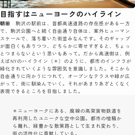
目指すはニューヨークのハイライン
朝田
駒沢の駅前は、首都高速道路の存在感がある一方
で、駒沢公園へと続く自由通り自体は、案外ヒューマン
スケールで、落ち着いた街並みなんです。そのギャップ
が面白くもありつつ、どちらかに寄せすぎると、ちょっ
とつまらないという思いもあって。だから高速側は、例
えばNYのハイライン（＊）のように、都市のインフラが
緑化されていくような雰囲気を意識しました。そこから
自由通りに向かうにつれて、オープンなテラスや緑が広
がって、街に馴染んでいく。それがあまりあざとくなく
表現できるところを目指しました。
＊ニューヨークにある、廃線の高架貨物鉄道を
再利用したユニークな空中公園。都市の喧騒か
ら離れ、緑豊かな散策路として生まれ変わり、
街の活性化に貢献している。