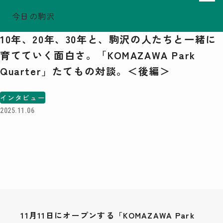
今日の駒沢
ホーム
［インタビュー］まちに生きる人
TODAY - 2026.08.08
10年、20年、30年と、駒沢の人たちと一緒に
駒沢この頃
育てていく面白さ。「KOMAZAWA Park
特集一覧
Quarter」たてもの対談。＜後編＞
COMOREVI Smiles
EVENT & NEWS
インタビュー
COMOREVI MAP
2025.11.06
KOMAZAWA Park Quarter
08
前月
2026
次月
SUN
MON
TUE
WED
THU
FRI
SAT
26
27
28
29
30
31
1
2
3
4
5
6
7
8
9
10
11
12
13
14
15
16
17
18
19
20
21
22
23
24
25
26
27
28
29
11月11日にオープンする「KOMAZAWA Park
30
31
1
2
3
4
5