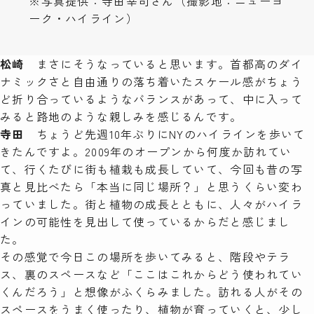
※写真提供：寺田幸司さん（撮影地：ニューヨ
ーク・ハイライン）
松崎
まさにそうなっていると思います。首都高のダイ
ナミックさと自由通りの落ち着いたスケール感がちょう
ど折り合っているようなバランスがあって、中に入って
みると路地のような親しみを感じるんです。
寺田
ちょうど先週10年ぶりにNYのハイラインを歩いて
きたんですよ。2009年のオープンから何度か訪れてい
て、行くたびに街も植栽も成長していて、今回も昔の写
真と見比べたら「本当に同じ場所？」と思うくらい変わ
っていました。街と植物の成長とともに、人々がハイラ
インの可能性を見出して使っているからだと感じまし
た。
その感覚で今日この場所を歩いてみると、階段やテラ
ス、裏のスペースなど「ここはこれからどう使われてい
くんだろう」と想像がふくらみました。訪れる人がその
スペースをうまく使ったり、植物が育っていくと、少し