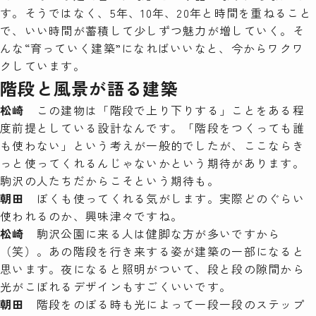
す。そうではなく、5年、10年、20年と時間を重ねること
で、いい時間が蓄積して少しずつ魅力が増していく。そ
んな“育っていく建築”になればいいなと、今からワクワ
クしています。
階段と風景が語る建築
松崎
この建物は「階段で上り下りする」ことをある程
度前提としている設計なんです。「階段をつくっても誰
も使わない」という考えが一般的でしたが、ここならき
っと使ってくれるんじゃないかという期待があります。
駒沢の人たちだからこそという期待も。
朝田
ぼくも使ってくれる気がします。実際どのぐらい
使われるのか、興味津々ですね。
松崎
駒沢公園に来る人は健脚な方が多いですから
（笑）。あの階段を行き来する姿が建築の一部になると
思います。夜になると照明がついて、段と段の隙間から
光がこぼれるデザインもすごくいいです。
朝田
階段をのぼる時も光によって一段一段のステップ