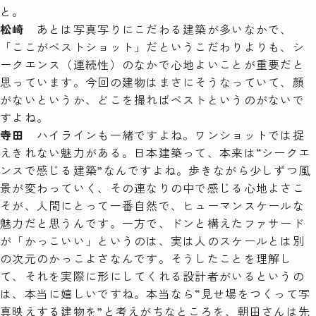
と。
松崎
あとは写真写りにこだわる建築が多いなかで、
「ここがベストショット」だというこだわりよりも、シ
ークエンス（連続性）のなかで心地よいことが重要だと
思っています。今回の建物はまさにそうなっていて、顔
がないというか、どこを撮ればベストというのがないで
すよね。
寺田
ハイラインも一緒ですよね。ワンショットでは捉
えきれない魅力がある。日本建築って、本来は“シークエ
ンスで感じる建築”なんですよね。歩きながら少しずつ風
景が変わっていく、その連なりの中で感じる心地よさこ
そが、人間にとって一番自然で、ヒューマンスケールな
魅力だと思うんです。一方で、ドンと構えたファサード
が「かっこいい」というのは、実は人のスケールとは別
の次元のかっこよさなんです。そうしたことを理解し
て、それを実際に形にしてくれる設計者がいるというの
は、本当に嬉しいですね。本当なら“見せ場をつくって写
真映えする建物を”と考えがちなところを、朝田さんは先