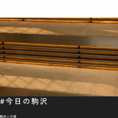
Park Quarter・駒沢パーク
１年生が取材！ 「ダンス
クォーターの設計に込めた
の先生ってどんなお仕事で
想い。たてもの対談。＜前
すか？」
編＞
#今日の駒沢
駒沢この頃