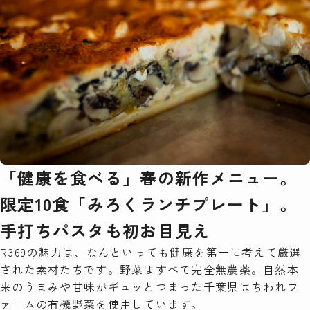
「健康を食べる」春の新作メニュー。
限定10食「みろくランチプレート」。
手打ちパスタも初お目見え
R369の魅力は、なんといっても健康を第一に考えて厳選
された素材たちです。野菜はすべて完全無農薬。自然本
来のうまみや甘味がギュッとつまった千葉県はちわれフ
ァームの有機野菜を使用しています。