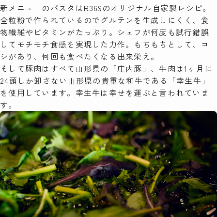
新メニューのパスタはR369のオリジナル自家製レシピ。
全粒粉で作られているのでグルテンを生成しにくく、食
物繊維やビタミンがたっぷり。シェフが何度も試行錯誤
してモチモチ食感を実現した力作。もちもちとして、コ
シがあり、何回も食べたくなる出来栄え。
そして豚肉はすべて山形県の「庄内豚」、牛肉は1ヶ月に
24頭しか卸さない山形県の貴重な和牛である「幸生牛」
を使用しています。幸生牛は幸せを運ぶと言われていま
す。