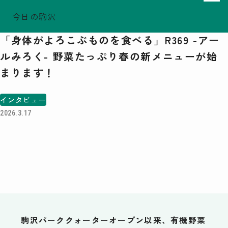
今日の駒沢
ホーム
［インタビュー］まちに生きる人
TODAY - 2026.08.08
「身体がよろこぶものを食べる」R369 -アー
駒沢この頃
ルみろく- 野菜たっぷり春の新メニューが始
特集一覧
まります！
COMOREVI Smiles
EVENT & NEWS
インタビュー
COMOREVI MAP
2026.3.17
KOMAZAWA Park Quarter
08
前月
2026
次月
SUN
MON
TUE
WED
THU
FRI
SAT
26
27
28
29
30
31
1
2
3
4
5
6
7
8
9
10
11
12
13
14
15
16
17
18
19
20
21
22
23
24
25
26
27
28
29
駒沢パーククォーターオープン以来、有機野菜
30
31
1
2
3
4
5