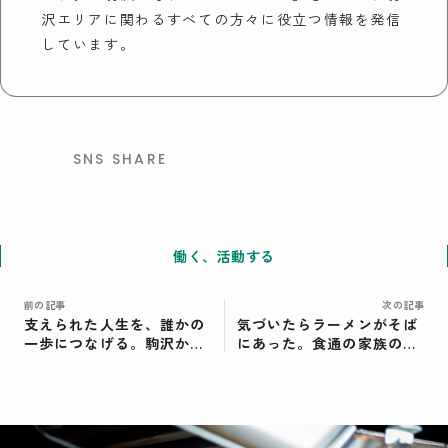
沢エリアに関わるすべての方々に役立つ情報を発信
しています。
SNS SHARE
働く、活動する
前の記事
次の記事
支えられた人生を、誰かの
気づいたらラーメンがそば
一歩につなげる。駒沢から
にあった。食通の家族のも
広げる、誰もが出かけたく
とで育った“ラーメン偏愛
なる社会とは。杉田秀之さ
家”のはじまりとは。南野
ん＜後編＞
マキさん＜前編＞