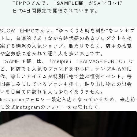
TEMPO
さんで、「
SAMPLE祭
」が5月14日〜17
日の4日間限定で開催されています。
検索
SLOW TEMPOさんは、“ゆっくりと時を刻む”をコンセプ
トに、普遍的でありながら時代感のあるプロダクトを提
案する駒沢の人気ショップ。服だけでなく、店主の感覚
や空気感に惹かれて通う人も多いお店です。
「SAMPLE祭」は、「melple」「SALVAGE PUBLIC」な
ど、同店でも人気のブランドを中心に、サンプル品や旧
作、珍しいアイテムが特別価格で並ぶ恒例イベント。毎
回楽しみにしているファンも多く、掘り出し物との出会
いを目当てに訪れる人も少なくありません。
Instagramフォロワー限定入店となっているため、来店前
に
公式Instagram
のフォローをお忘れなく。