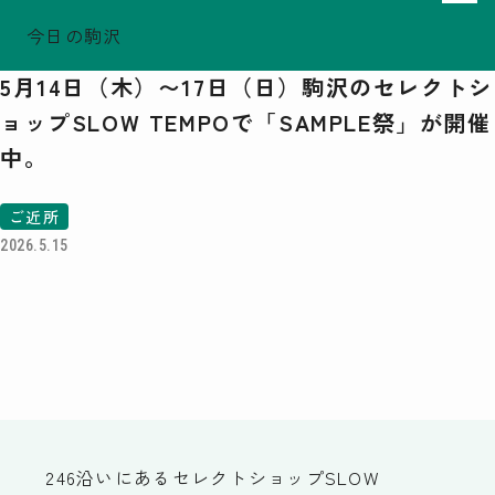
今日の駒沢
ホーム
TODAY - 2026.08.07
5月14日（木）〜17日（日）駒沢のセレクトシ
駒沢この頃
ョップSLOW TEMPOで「SAMPLE祭」が開催
特集一覧
中。
COMOREVI Smiles
EVENT & NEWS
ご近所
COMOREVI MAP
2026.5.15
KOMAZAWA Park Quarter
08
前月
2026
次月
SUN
MON
TUE
WED
THU
FRI
SAT
26
27
28
29
30
31
1
2
3
4
5
6
7
8
9
10
11
12
13
14
15
16
17
18
19
20
21
22
23
24
25
26
27
28
29
246沿いにあるセレクトショップ
SLOW
30
31
1
2
3
4
5