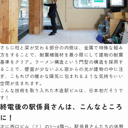
さらに柱と梁が交わる部分の内側は、金属で特殊な組み
方をすることで、耐震補強材を最小限にして建物の耐震
基準をクリア。ラーメン構造という門型の構造を採用す
ることで、壁面が少ないぶん窓からの光が建物の中に注
ぎ、こもれびの暖かな陽気に包まれるような気持ちいい
空間が生まれます。
こんな技術を取り入れた木造駅ビルは、日本初だそうで
す！
終電後の駅係員さんは、こんなところ
に！
次に西口ビル（２）の3〜4階へ。駅係員さんたちの休憩