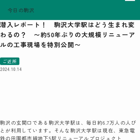
今日の駒沢
ホーム
TODAY - 2026.08.10
潜入レポート！ 駒沢大学駅はどう生まれ変
駒沢この頃
わるの？ 〜約50年ぶりの大規模リニューア
特集一覧
ルの工事現場を特別公開〜
COMOREVI Smiles
EVENT & NEWS
ご近所
COMOREVI MAP
2024.10.14
KOMAZAWA Park Quarter
08
前月
2026
次月
SUN
MON
TUE
WED
THU
FRI
SAT
26
27
28
29
30
31
1
2
3
4
5
6
7
8
駒沢の玄関口である駒沢大学駅は、毎日約6.7万人の人び
9
10
11
12
13
14
15
16
17
18
19
20
21
22
とが利用しています。そんな駒沢大学駅は現在、東急電
23
24
25
26
27
28
29
30
31
1
2
3
4
5
鉄の田園都市線地下5駅リニューアルプロジェクト