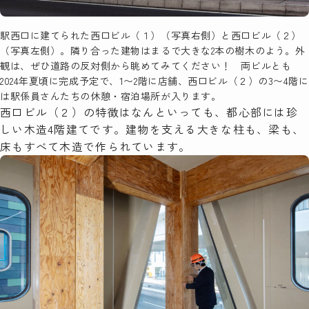
駅西口に建てられた西口ビル（１）（写真右側）と西口ビル（２）
（写真左側）。隣り合った建物はまるで大きな2本の樹木のよう。外
観は、ぜひ道路の反対側から眺めてみてください！ 両ビルとも
2024年夏頃に完成予定で、1〜2階に店舗、西口ビル（２）の3〜4階に
は駅係員さんたちの休憩・宿泊場所が入ります。
西口ビル（２）の特徴はなんといっても、都心部には珍
しい木造4階建てです。建物を支える大きな柱も、梁も、
床もすべて木造で作られています。