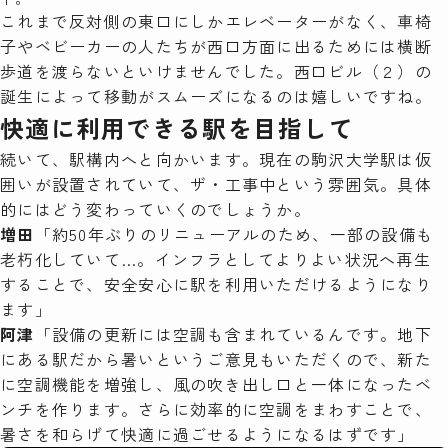
これまで反対側の東口にしかエレベーターがなく、車椅
子やベビーカーの人たちが西口方面に出るためには横断
歩道を渡らないといけませんでした。西口ビル（２）の
誕生によって移動がスムーズになるのは嬉しいですね。
快適に利用できる駅を目指して
続いて、駅構内へと向かいます。現在の駒沢大学駅は仮
囲いが設置されていて、ザ・工事中という雰囲気。具体
的にはどう変わっていくのでしょうか。
増田
「約50年ぶりのリニューアルのため、一部の設備も
老朽化していて…。インフラとしてよりよい状況へ再生
することで、安全安心に駅を利用いただけるようになり
ます」
阿津
「設備の更新には空調も含まれているんです。地下
にある駅だから暑いというご意見もいただくので、新た
に空調機能を増強し、風の吹き出し口と一体になったベ
ンチを作ります。さらに効率的に空調をまわすことで、
暑さを和らげて快適に過ごせるようになるはずです」