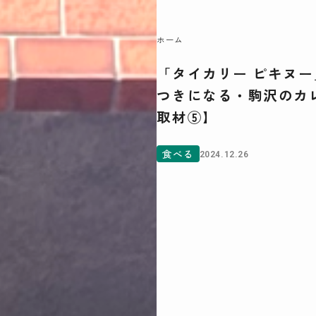
07
ホーム
「タイカリー ピキヌ
つきになる・駒沢のカ
駒沢この頃
取材⑤】
特集一覧
COMOREVI Smiles
食べる
2024.12.26
EVENT & NEWS
COMOREVI MAP
KOMAZAWA Park Quarter