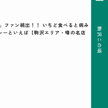
ー」ファン続出！！ いちど食べると病み
駒沢この頃
レーといえば【駒沢エリア・噂の名店
08
前月
次月
2026
SUN
MON
TUE
WED
THU
FRI
SAT
26
27
28
29
30
31
1
2
3
4
5
6
7
8
9
10
11
12
13
14
15
16
17
18
19
20
21
22
23
24
25
26
27
28
29
30
31
1
2
3
4
5
検索