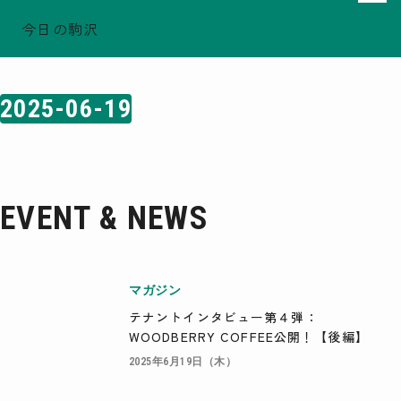
今日の駒沢
ホーム
日付検索結果: 2025-06-19
TODAY - 2026.08.07
駒沢この頃
2025-06-19
特集一覧
COMOREVI Smiles
EVENT & NEWS
COMOREVI MAP
EVENT & NEWS
KOMAZAWA Park Quarter
08
前月
2026
次月
マガジン
SUN
MON
TUE
WED
THU
FRI
SAT
テナントインタビュー第４弾：
26
27
28
29
30
31
1
WOODBERRY COFFEE公開！【後編】
2
3
4
5
6
7
8
9
10
11
12
13
14
15
2025年6月19日（木）
16
17
18
19
20
21
22
23
24
25
26
27
28
29
30
31
1
2
3
4
5