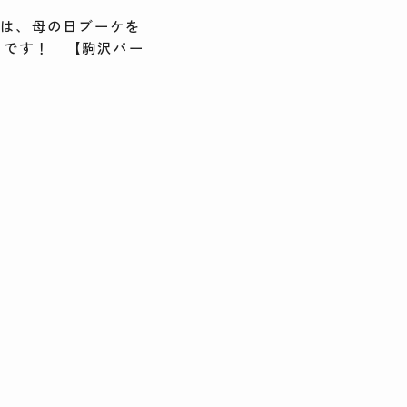
ip では、母の日ブーケを
中です！ 【駒沢パー
】