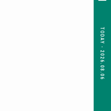
TODAY - 2026.08.06
08
前月
次月
2026
SUN
MON
TUE
WED
THU
FRI
SAT
26
27
28
29
30
31
1
2
3
4
5
6
7
8
9
10
11
12
13
14
15
16
17
18
19
20
21
22
23
24
25
26
27
28
29
30
31
1
2
3
4
5
検索