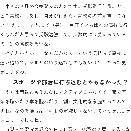
中３の３月の合格発表のときです。受験番号何番。どこ
どこ高校。「あれ、自分が行きたい高校の名前が書いてな
い！ えっ！」と思って（笑）。甲府でいちばんの高校に行
くもんだと思って受験勉強して、点数的には受かっている
のに別の高校みたいな。
挫折というか、「なんだかなぁ」という気持ちで高校に
通い始めて。あまりのめり込むものもない３年間だった気
がしますね。
スポーツや部活に打ち込むとかもなかった？
うちは両親ともそんなにアクティブじゃなくて、家で音
楽を聴いたり本を読んだり、割と文化的な家庭だったんで
すね。なので僕も家にいるのが嫌じゃないっていうか……テ
レビっ子でしたね。
山梨って電波の都合で日テレ系とTBS系の２局しか入らな