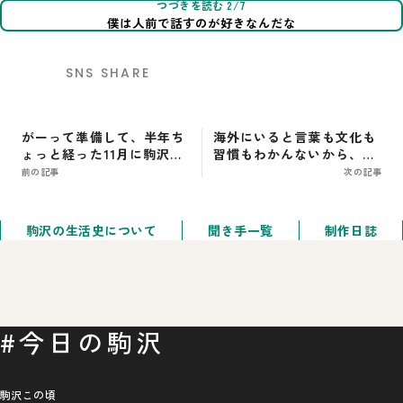
つづきを読む 2/7
僕は人前で話すのが好きなんだな
SNS SHARE
がーって準備して、半年ち
海外にいると言葉も文化も
ょっと経った11月に駒沢で
習慣もわかんないから、頼
オープン
れるのは家族みたいなのは
前の記事
次の記事
あったのかも
駒沢の生活史について
聞き手一覧
制作日誌
#今日の駒沢
駒沢この頃