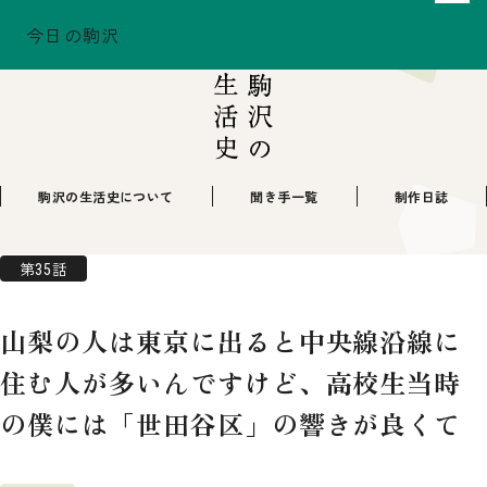
今日の駒沢
ホーム
駒沢の生活史
駒沢の生活史
TODAY - 2026.08.06
駒沢この頃
特集一覧
COMOREVI Smiles
EVENT & NEWS
駒沢の生活史について
聞き手一覧
制作日誌
COMOREVI MAP
KOMAZAWA Park Quarter
第35話
08
山梨の人は東京に出ると中央線沿線に
前月
2026
次月
住む人が多いんですけど、高校生当時
SUN
MON
TUE
WED
THU
FRI
SAT
26
27
28
29
30
31
1
2
3
4
5
6
7
8
の僕には「世田谷区」の響きが良くて
9
10
11
12
13
14
15
16
17
18
19
20
21
22
23
24
25
26
27
28
29
30
31
1
2
3
4
5