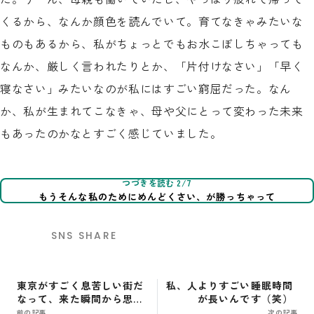
くるから、なんか顔色を読んでいて。育てなきゃみたいな
ものもあるから、私がちょっとでもお水こぼしちゃっても
なんか、厳しく言われたりとか、「片付けなさい」「早く
寝なさい」みたいなのが私にはすごい窮屈だった。なん
か、私が生まれてこなきゃ、母や父にとって変わった未来
もあったのかなとすごく感じていました。
つづきを読む 2/7
もうそんな私のためにめんどくさい、が勝っちゃって
SNS SHARE
東京がすごく息苦しい街だ
私、人よりすごい睡眠時間
なって、来た瞬間から思っ
が長いんです（笑）
たのね
前の記事
次の記事