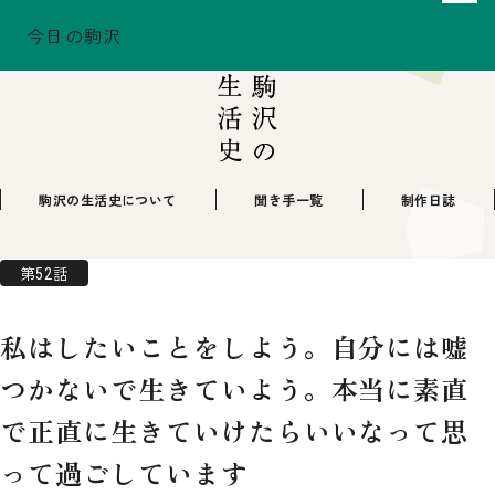
今日の駒沢
ホーム
駒沢の生活史
駒沢の生活史
TODAY - 2026.08.08
駒沢この頃
特集一覧
COMOREVI Smiles
EVENT & NEWS
駒沢の生活史について
聞き手一覧
制作日誌
COMOREVI MAP
KOMAZAWA Park Quarter
第52話
08
私はしたいことをしよう。自分には嘘
前月
2026
次月
つかないで生きていよう。本当に素直
SUN
MON
TUE
WED
THU
FRI
SAT
26
27
28
29
30
31
1
2
3
4
5
6
7
8
で正直に生きていけたらいいなって思
9
10
11
12
13
14
15
16
17
18
19
20
21
22
って過ごしています
23
24
25
26
27
28
29
30
31
1
2
3
4
5