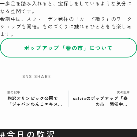
一歩足を踏み入れると、宝探しをしているような気分に
なる空間です。
検索
会期中は、スウェーデン発祥の「カード織り」のワーク
ショップも開催。ものづくりに触れるひとときも楽しめ
ます。
ポップアップ「春の市」について
SNS SHARE
前の記事
次の記事
駒沢オリンピック公園で
salviaのポップアップ「春
「ジャパンわんこエキスポ
の市」開催中！
2026」開催｜周辺のドッグ
COMOREVI SMILES で会
フレンドリースポットも紹
場の雰囲気をお届け
介
#今日の駒沢