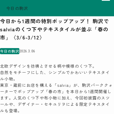
今日の駒沢
ホーム
今日の駒沢
TODAY - 2026.08.07
今日から1週間の特別ポップアップ！ 駒沢で
駒沢この頃
salviaのくつ下やテキスタイルが並ぶ「春の
特集一覧
市」〈3/6-3/12〉
COMOREVI Smiles
EVENT & NEWS
今日の駒沢
2026.3.06
COMOREVI MAP
KOMAZAWA Park Quarter
北欧デザインを彷彿とさせる柄や模様のくつ下。
自然をモチーフにした、シンプルでかわいいテキスタイ
08
ル小物。
前月
2026
次月
東京・蔵前にお店を構える「salvia」が、駒沢パーククォ
SUN
MON
TUE
WED
THU
FRI
SAT
ーターでポップアップ「春の市」を本日から1週間開催し
26
27
28
29
30
31
1
ます。人気のくつ下や布小物に加え、今回初披露のスツ
2
3
4
5
6
7
8
9
10
11
12
13
14
15
ールや、デザイナー・セキユリヲによる限定テキスタイ
16
17
18
19
20
21
22
23
24
25
26
27
28
29
ルも登場。
30
31
1
2
3
4
5