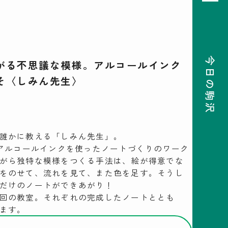
今日の駒沢
がる不思議な模様。アルコールインク
そ〈しみん先生〉
08
前月
次月
2026
SUN
MON
TUE
WED
THU
FRI
SAT
26
27
28
29
30
31
1
2
3
4
5
6
7
8
9
10
11
12
13
14
15
16
17
18
19
20
21
22
誰かに教える「しみん先生」。
23
24
25
26
27
28
29
30
31
1
2
3
4
5
、アルコールインクを使ったノートづくりのワーク
がら独特な模様をつくる手法は、絵が得意でな
をのせて、流れを見て、また色を足す。そうし
検索
だけのノートができあがり！
回の教室。それぞれの完成したノートととも
ます。