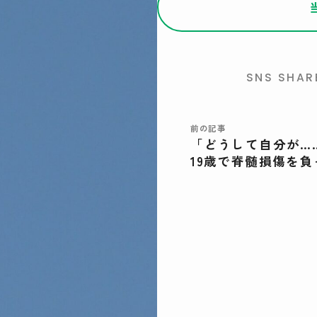
SNS SHAR
前の記事
「どうして自分が…
19歳で脊髄損傷を負
グビー青年が向き合
き方ーー。「これが
だ」には到底辿り着
て・杉田秀之さん＜