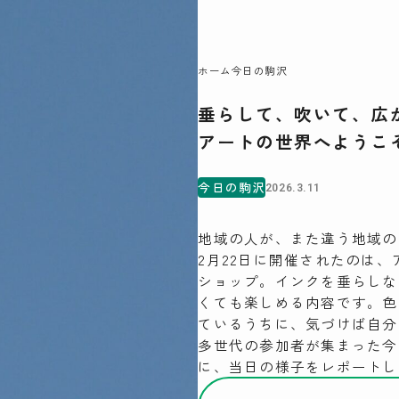
07
ホーム
今日の駒沢
垂らして、吹いて、広
駒沢この頃
アートの世界へようこ
特集一覧
COMOREVI Smiles
今日の駒沢
2026.3.11
EVENT & NEWS
COMOREVI MAP
地域の人が、また違う地域の
KOMAZAWA Park Quarter
2月22日に開催されたのは
ショップ。インクを垂らしな
くても楽しめる内容です。色
ているうちに、気づけば自分
多世代の参加者が集まった今
に、当日の様子をレポートし