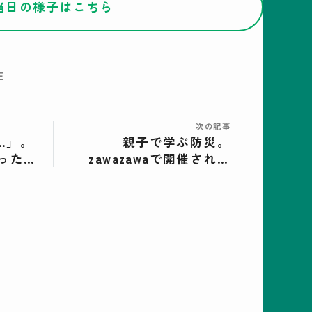
当日の様子はこちら
E
次の記事
…」。
親子で学ぶ防災。
ったラ
zawazawaで開催された
った生
「親子防災ワークショッ
自分
プ」の様子をレポート！
けなく
前編＞