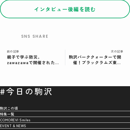
インタビュー後編を読む
検索
SNS SHARE
前の記事
次の記事
親子で学ぶ防災。
駒沢パーククォーターで開
zawazawaで開催された
催！ブラックラムズ東京
「親子防災ワークショッ
アフターマッチイベント｜
プ」の様子をレポート！
zawazawaで“ぶっちゃけ
解説”
#今日の駒沢
駒沢この頃
特集一覧
COMOREVI Smiles
EVENT & NEWS