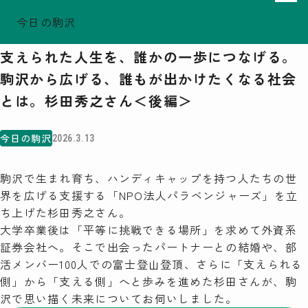
今日の駒沢
ホーム
今日の駒沢
TODAY - 2026.08.08
支えられた人生を、誰かの一歩につなげる。
駒沢この頃
駒沢から広げる、誰もが出かけたくなる社会
特集一覧
とは。杉田秀之さん＜後編＞
COMOREVI Smiles
EVENT & NEWS
今日の駒沢
2026.3.13
COMOREVI MAP
KOMAZAWA Park Quarter
駒沢で生まれ育ち、ハンディキャップを持つ人たちの世
界を広げる支援する「NPO法人パラベンジャーズ」を立
08
ち上げた杉田秀之さん。
前月
2026
次月
大学卒業後は「平等に挑戦できる場所」を求めて外資系
SUN
MON
TUE
WED
THU
FRI
SAT
証券会社へ。そこで出会ったパートナーとの結婚や、部
26
27
28
29
30
31
1
活メンバー100人での富士登山登頂、さらに「支えられる
2
3
4
5
6
7
8
9
10
11
12
13
14
15
側」から「支える側」へと歩みを進めた杉田さんが、駒
16
17
18
19
20
21
22
23
24
25
26
27
28
29
沢で思い描く未来についてお伺いしました。
30
31
1
2
3
4
5