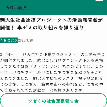
今日の駒沢
ホーム
今日の駒沢
TODAY - 2026.08.09
駒大生社会連携プロジェクトの活動報告会が
駒沢この頃
開催！ 李ゼミの取り組みを振り返り
特集一覧
COMOREVI Smiles
今日の駒沢
2026.3.28
EVENT & NEWS
COMOREVI MAP
3月14日、「駒大生社会連携プロジェクト」の活動報告会
KOMAZAWA Park Quarter
が開催されました。駒沢こもれびプロジェクトとも連携
してきた李妍焱（リ・ヤンヤン）先生のゼミでは、この
一年、地域をフィールドにしたさまざまな取り組みが行
08
前月
2026
次月
われてきました。駒沢大学駅でのポスター掲示や公開ゼ
SUN
MON
TUE
WED
THU
FRI
SAT
ミの実施、こまざわ一箱古本市への参加など、まちの中
26
27
28
29
30
31
1
で重ねられてきた活動の一部を振り返ります。
2
3
4
5
6
7
8
9
10
11
12
13
14
15
16
17
18
19
20
21
22
李ゼミの社会連携報告会
23
24
25
26
27
28
29
30
31
1
2
3
4
5