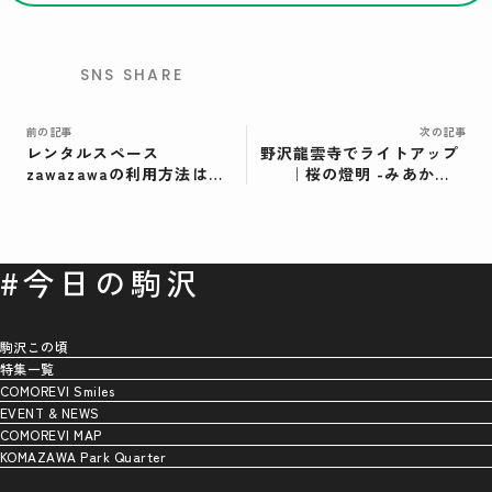
検索
SNS SHARE
前の記事
次の記事
レンタルスペース
野沢龍雲寺でライトアップ
zawazawaの利用方法は？
｜桜の燈明 -みあかし-
サルボ恭子さんのちょっと
「暗闇と光。幻想と現
セレブなお料理教室
実。」開催中！
#今日の駒沢
駒沢この頃
特集一覧
COMOREVI Smiles
EVENT & NEWS
COMOREVI MAP
KOMAZAWA Park Quarter