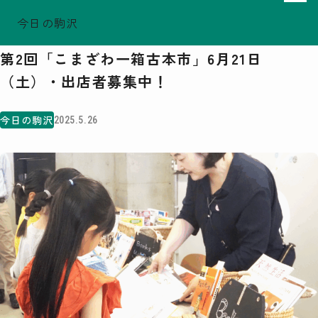
今日の駒沢
ホーム
今日の駒沢
TODAY - 2026.08.07
第2回「こまざわ一箱古本市」6月21日
駒沢この頃
（土）・出店者募集中！
特集一覧
COMOREVI Smiles
今日の駒沢
2025.5.26
EVENT & NEWS
COMOREVI MAP
KOMAZAWA Park Quarter
08
前月
2026
次月
SUN
MON
TUE
WED
THU
FRI
SAT
26
27
28
29
30
31
1
2
3
4
5
6
7
8
9
10
11
12
13
14
15
16
17
18
19
20
21
22
23
24
25
26
27
28
29
30
31
1
2
3
4
5