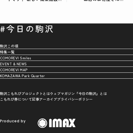
工事の様子も配信！
#flowershipの決断とはー
ー。
#今日の駒沢
駒沢この頃
特集一覧
COMOREVI Smiles
EVENT & NEWS
COMOREVI MAP
KOMAZAWA Park Quarter
駒沢こもれびプロジェクトとは
ウェブマガジン『今日の駒沢』とは
こもれび券について
記事アーカイブ
プライバシーポリシー
Produced by
SNS SHARE