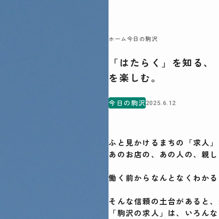
06
ホーム
今日の駒沢
「はたらく」を知る、
駒沢この頃
を楽しむ。
特集一覧
COMOREVI Smiles
今日の駒沢
2025.6.12
EVENT & NEWS
COMOREVI MAP
KOMAZAWA Park Quarter
ふと見かけるまちの「求人」
あのお店の、あの人の、親し
働く前からなんとなくわかる
そんな信頼の土台があると、
「駒沢の求人」は、いろんな