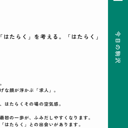
今日の駒沢
「はたらく」を考える。「はたらく」
08
前月
次月
2026
SUN
MON
TUE
WED
THU
FRI
SAT
26
27
28
29
30
31
1
2
3
4
5
6
7
8
9
10
11
12
13
14
15
16
17
18
19
20
21
22
23
24
25
26
27
28
29
30
31
1
2
3
4
5
。
げな顔が浮かぶ「求人」。
検索
、はたらくその場の空気感。
最初の一歩が、ふみだしやすくなります。
「はたらく」との出会いがあります。