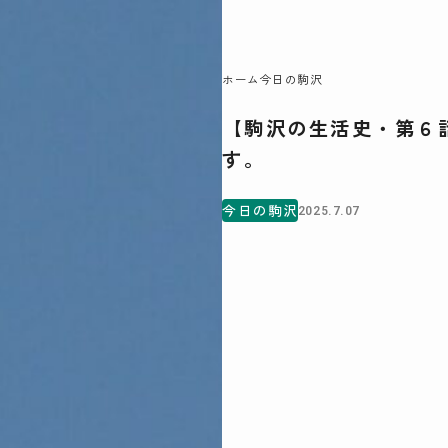
06
ホーム
今日の駒沢
【駒沢の生活史・第６
駒沢この頃
す。
特集一覧
COMOREVI Smiles
今日の駒沢
2025.7.07
EVENT & NEWS
COMOREVI MAP
KOMAZAWA Park Quarter