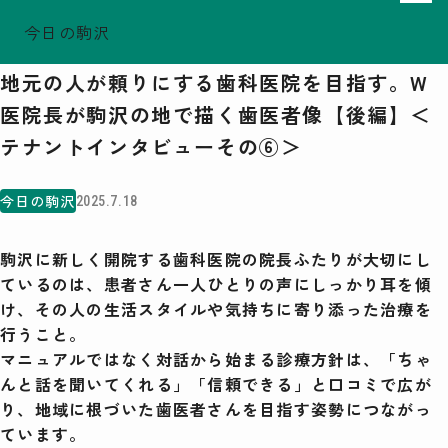
今日の駒沢
ホーム
今日の駒沢
TODAY - 2026.08.07
地元の人が頼りにする歯科医院を目指す。W
駒沢この頃
医院長が駒沢の地で描く歯医者像【後編】＜
特集一覧
テナントインタビューその⑥＞
COMOREVI Smiles
EVENT & NEWS
今日の駒沢
2025.7.18
COMOREVI MAP
KOMAZAWA Park Quarter
駒沢に新しく開院する歯科医院の院長ふたりが大切にし
ているのは、患者さん一人ひとりの声にしっかり耳を傾
08
け、その人の生活スタイルや気持ちに寄り添った治療を
前月
2026
次月
行うこと。
SUN
MON
TUE
WED
THU
FRI
SAT
マニュアルではなく対話から始まる診療方針は、「ちゃ
26
27
28
29
30
31
1
んと話を聞いてくれる」「信頼できる」と口コミで広が
2
3
4
5
6
7
8
9
10
11
12
13
14
15
り、地域に根づいた歯医者さんを目指す姿勢につながっ
16
17
18
19
20
21
22
23
24
25
26
27
28
29
ています。
30
31
1
2
3
4
5