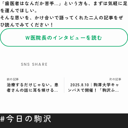
「歯医者はなんだか苦手…」という方も、まずは気軽に足
を運んでほしい。
検索
そんな思いを、かけ合いで語ってくれた二人の記事をぜ
ひ読んでみてください！
W医院長のインタビューを読む
SNS SHARE
前の記事
次の記事
治療するだけじゃない。患
2025.8.10｜駒澤大学キャ
者さんの話に耳を傾ける歯
ンパスで開催！「駒沢ふれ
科医院に。【前編】＜テナ
あい広場夏祭り」。今年も
ントインタビューその⑥＞
みんなで祭りへGO!
#今日の駒沢