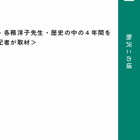
・各務洋子先生・歴史の中の４年間を
駒沢この頃
記者が取材＞
08
前月
次月
2026
SUN
MON
TUE
WED
THU
FRI
SAT
26
27
28
29
30
31
1
2
3
4
5
6
7
8
9
10
11
12
13
14
15
16
17
18
19
20
21
22
23
24
25
26
27
28
29
30
31
1
2
3
4
5
検索