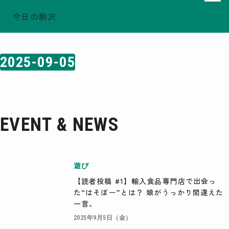
今日の駒沢
ホーム
日付検索結果: 2025-09-05
TODAY - 2026.08.08
駒沢この頃
2025-09-05
特集一覧
COMOREVI Smiles
EVENT & NEWS
COMOREVI MAP
EVENT & NEWS
KOMAZAWA Park Quarter
08
前月
2026
次月
遊び
SUN
MON
TUE
WED
THU
FRI
SAT
【読者投稿 #1】輸入食品専門店で出会っ
26
27
28
29
30
31
1
た“はそぼー”とは？ 娘がうっかり間違えた
2
3
4
5
6
7
8
9
10
11
12
13
14
15
一言。
16
17
18
19
20
21
22
23
24
25
26
27
28
29
2025年9月5日（金）
30
31
1
2
3
4
5