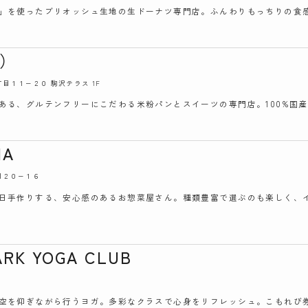
」を使ったブリオッシュ生地の生ドーナツ専門店。ふんわりもっちりの食
と）
２丁目１１−２０ 駒沢テラス 1F
ある、グルテンフリーにこだわる米粉パンとスイーツの専門店。100%国
HA
丁目２０−１６
日手作りする、安心感のあるお惣菜屋さん。種類豊富で選ぶのも楽しく、
RK YOGA CLUB
７
空を仰ぎながら行うヨガ。多彩なクラスで心身をリフレッシュ。こもれび