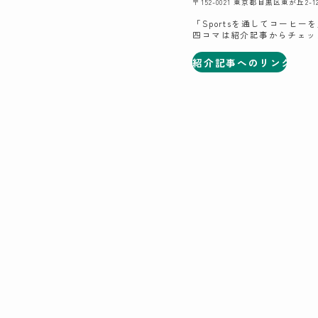
〒152-0021 東京都目黒区東が丘2-12-
「Sportsを通してコーヒー
四コマは紹介記事からチェッ
紹介記事へのリンク