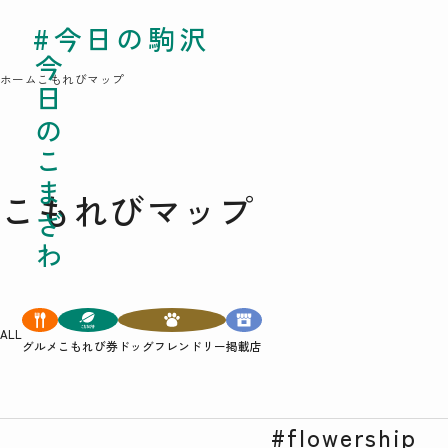
#今日の駒沢
#今日の駒沢
TODAY - 2026.08.
今日のこまざわ
今日のこまざわ
ホーム
こもれびマップ
こもれびマップ
ALL
グルメ
こもれび券
ドッグフレンドリー
掲載店
#flowership