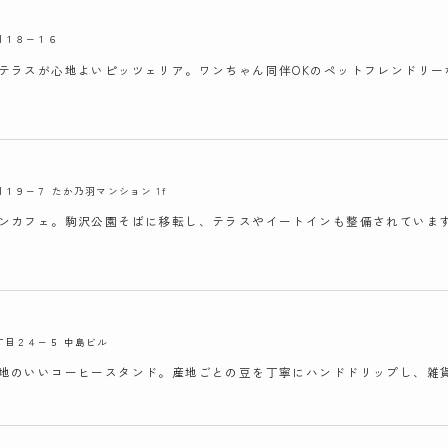
丁目１８−１６
テラスが心地よいピッツェリア。ワンちゃん同伴OKのペットフレンドリー
丁目１９−７ たか乃羽マンション 1f
ンカフェ。駒沢公園そばに移転し、テラスやイートインも整備されていま
５丁目２４−５ 中島ビル
地のいいコーヒースタンド。産地ごとの豆を丁寧にハンドドリップし、雑