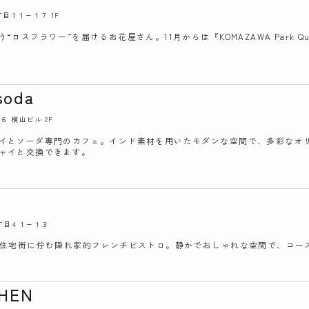
丁目１１−１７ 1F
ロスフラワー”を届けるお花屋さん。11月からは『KOMAZAWA Park 
soda
 横山ビル 2F
イとソーダ専門のカフェ。インド素材を用いたモダンな空間で、多彩なオ
ャイと交換できます。
２丁目４１−１３
、住宅街に佇む隠れ家的フレンチビストロ。静かでおしゃれな空間で、コー
CHEN