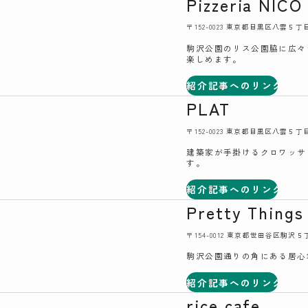
Pizzeria NICO
〒152-0023 東京都目黒区八雲５
駒沢公園のリス公園脇に広々
楽しめます。
紹介記事へのリンク
PLAT
〒152-0023 東京都目黒区八雲５
建築家が手掛けるクロワッサ
す。
紹介記事へのリンク
Pretty Things
〒154-0012 東京都世田谷区駒沢
駒沢公園通りの角にある居心
紹介記事へのリンク
rice cafe