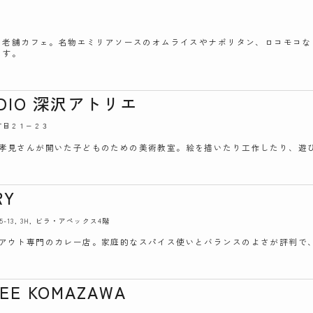
続く老舗カフェ。名物エミリアソースのオムライスやナポリタン、ロコモコ
ます。
TUDIO 深沢アトリエ
６丁目２１−２３
孝見さんが開いた子どものための美術教室。絵を描いたり工作したり、遊
RY
5-13, 3H, ビラ・アペックス4階
アウト専門のカレー店。家庭的なスパイス使いとバランスのよさが評判で
FEE KOMAZAWA