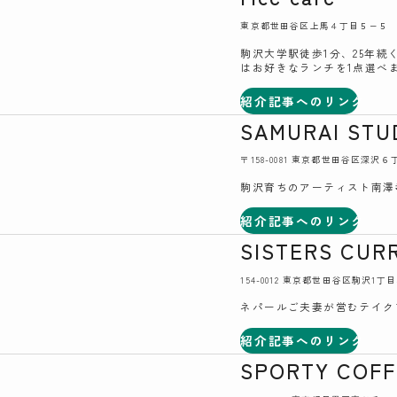
東京都世田谷区上馬４丁目５−５
駒沢大学駅徒歩1分、25年
はお好きなランチを1点選べ
紹介記事へのリンク
SAMURAI S
〒158-0081 東京都世田谷区深沢
駒沢育ちのアーティスト南澤
紹介記事へのリンク
SISTERS CUR
154-0012 東京都世田谷区駒沢1丁目
ネパールご夫妻が営むテイク
紹介記事へのリンク
SPORTY COF