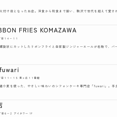
ムの火付け役となったお店。洋食から和食まで揃い、駒沢で世代を超えて愛さ
BBON FRIES KOMAZAWA
２丁目１４−１１
螺旋状にカットしたリボンフライと自家製ジンジャーエールが名物で、バ
fuwari
丘２丁目１１−１５ 東ヶ丘１１番館
道小麦を使った、やさしい味わいのシフォンケーキ専門店「fuwari」。
店
２丁目６−２ アイタワー 1F