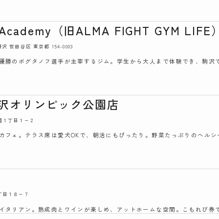
su Academy（旧ALMA FIGHT GYM LIFE
沢 世田谷区 東京都 154-0003
優勝のボグタノフ選手が主宰するジム。学生から大人まで体験でき、駒沢
R 駒沢オリンピック公園店
公園１丁目１−２
カフェ。テラス席は愛犬OKで、朝活にもぴったり。野菜たっぷりのヘルシ
５丁目１８−７
イタリアン。熟成肉とワインが楽しめ、アットホームな空間。こもれび券