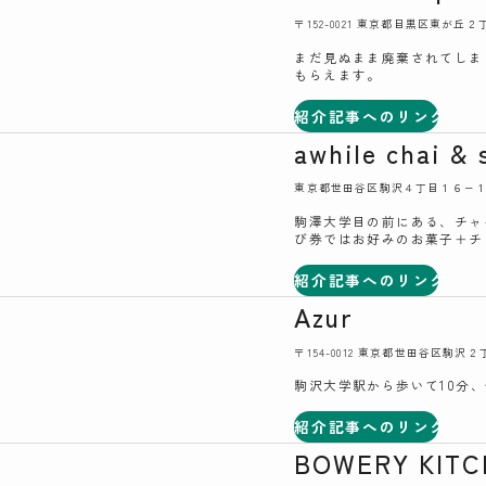
〒152-0021 東京都目黒区東が丘２
まだ見ぬまま廃棄されてしまう“
もらえます。
紹介記事へのリンク
awhile chai & 
東京都世田谷区駒沢４丁目１６−１６
駒澤大学目の前にある、チャ
び券ではお好みのお菓子＋チ
紹介記事へのリンク
Azur
〒154-0012 東京都世田谷区駒沢
駒沢大学駅から歩いて10分
紹介記事へのリンク
BOWERY KIT