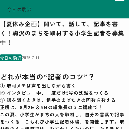
今日の駒沢
ホーム
今日の駒沢
TODAY - 2026.08.08
【夏休み企画】聞いて、話して、記事を書
駒沢この頃
く！駒沢のまちを取材する小学生記者を募集
特集一覧
中！
COMOREVI Smiles
EVENT & NEWS
今日の駒沢
2025.7.11
COMOREVI MAP
KOMAZAWA Park Quarter
どれが本当の“記者のコツ”？
① 取材メモは声を出しながら書く
08
前月
2026
次月
② インタビュー中、一度だけ5秒の沈黙をつくる
③ 話を聞くときは、相手のまばたきの回数を数える
SUN
MON
TUE
WED
THU
FRI
SAT
26
27
28
29
30
31
1
正解は、8月2日＆5日の編集長のミニ講座で！
2
3
4
5
6
7
8
この夏、小学生がまちの人を取材し、自分の言葉で記事
9
10
11
12
13
14
15
16
17
18
19
20
21
22
をつくる「こもれび小学生記者体験」を開催します。取
23
24
25
26
27
28
29
30
31
1
2
3
4
5
材前のミニ講座では、むずかしくないのに、なるほど！