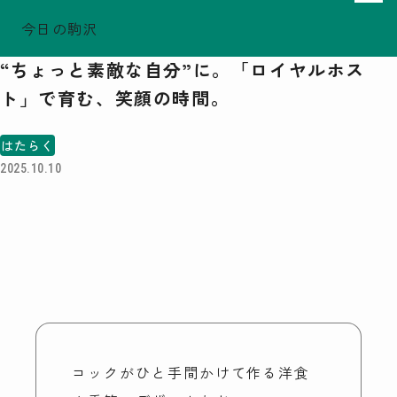
今日の駒沢
ホーム
駒沢しごと帖
TODAY - 2026.08.06
“ちょっと素敵な自分”に。「ロイヤルホス
駒沢この頃
ト」で育む、笑顔の時間。
特集一覧
COMOREVI Smiles
はたらく
EVENT & NEWS
2025.10.10
COMOREVI MAP
KOMAZAWA Park Quarter
08
前月
2026
次月
SUN
MON
TUE
WED
THU
FRI
SAT
26
27
28
29
30
31
1
2
3
4
5
6
7
8
9
10
11
12
13
14
15
16
17
18
19
20
21
22
コックがひと手間かけて作る洋食
23
24
25
26
27
28
29
30
31
1
2
3
4
5