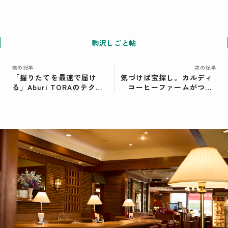
駒沢しごと帖
前の記事
次の記事
「握りたてを最速で届け
気づけば宝探し。カルディ
る」Aburi TORAのテクノ
コーヒーファームがつく
ロジー戦略。江戸前でも回
る“迷いながら楽しむ空
転でもない、新しい寿司体
間”【前編】＜テナントイ
験【後編】＜テナントイン
ンタビューその⑫＞
タビューその⑪＞